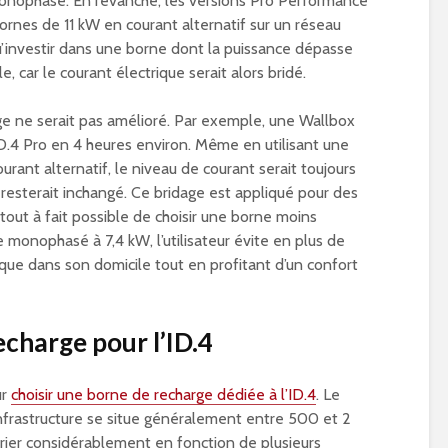
onophasé. En revanche, les versions Pro Performance
rnes de 11 kW en courant alternatif sur un réseau
qu’investir dans une borne dont la puissance dépasse
le, car le courant électrique serait alors bridé.
e ne serait pas amélioré. Par exemple, une Wallbox
ID.4 Pro en 4 heures environ. Même en utilisant une
rant alternatif, le niveau de courant serait toujours
e resterait inchangé. Ce bridage est appliqué pour des
t tout à fait possible de choisir une borne moins
monophasé à 7,4 kW, l’utilisateur évite en plus de
rique dans son domicile tout en profitant d’un confort
echarge pour l’ID.4
ur
choisir une borne de recharge dédiée à l’ID.4
. Le
infrastructure se situe généralement entre 500 et 2
ier considérablement en fonction de plusieurs